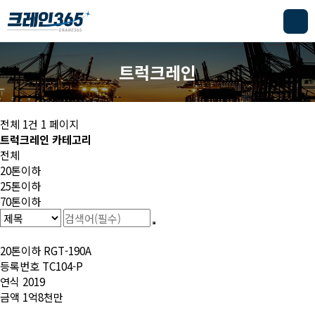
트럭크레인
전체 1건
1 페이지
트럭크레인 카테고리
전체
20톤이하
25톤이하
70톤이하
20톤이하
RGT-190A
등록번호
TC104-P
연식
2019
금액
1억8천만