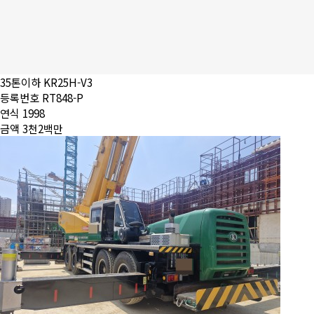
35톤이하
KR25H-V3
등록번호
RT848-P
연식
1998
금액
3천2백만