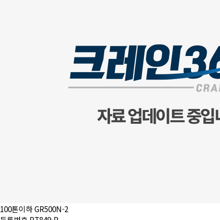
100톤이하
GR500N-2
등록번호
RT849-P