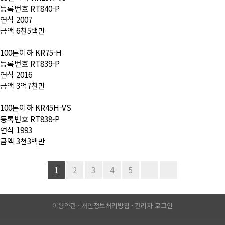
등록번호
RT840-P
연식
2007
금액
6천5백만
100톤이하
KR75-H
등록번호
RT839-P
연식
2016
금액
3억7천만
100톤이하
KR45H-VS
등록번호
RT838-P
연식
1993
금액
3천3백만
1
2
3
4
5
이용약관
개인정보처리방침
관리자 로그인