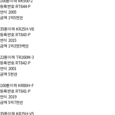
100톤이하
RK500-2
등록번호
RT844-P
연식
2005
금액
1억5천만
35톤이하
KR25H-V8
등록번호
RT843-P
연식
2015
금액
1억3천5백만
22톤이하
TR160M-3
등록번호
RT842-P
연식
2001
금액
5천만
100톤이하
KR80H-F
등록번호
RT841-P
연식
2019
금액
5억7천만
35톤이하
KR25H-V5