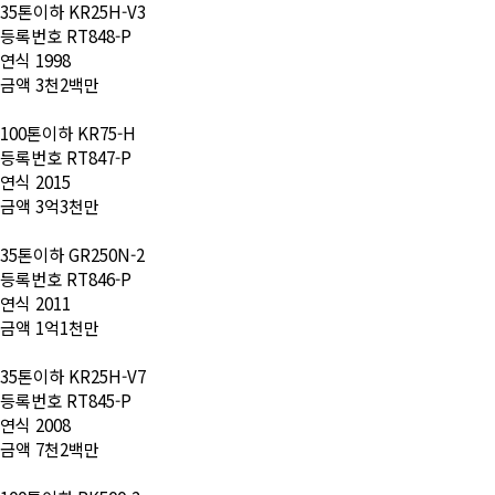
35톤이하
KR25H-V3
등록번호
RT848-P
연식
1998
금액
3천2백만
100톤이하
KR75-H
등록번호
RT847-P
연식
2015
금액
3억3천만
35톤이하
GR250N-2
등록번호
RT846-P
연식
2011
금액
1억1천만
35톤이하
KR25H-V7
등록번호
RT845-P
연식
2008
금액
7천2백만