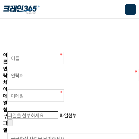
온라인문의
이
름
연
락
처
이
메
일
첨
파일첨부
부
파
일