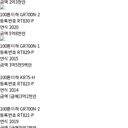
금액
2억3천만
100톤이하
GR700N-2
등록번호
RT830-P
연식
2020
금액
5억8천만
100톤이하
GR700N-1
등록번호
RT829-P
연식
2015
금액
3억5천5백만
100톤이하
KR75-H
등록번호
RT823-P
연식
2014
금액
(급매)3억2천만
100톤이하
GR700N-2
등록번호
RT821-P
연식
2019
금액
(급매)5억2천만