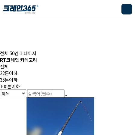
RT크레인
전체 50건
1 페이지
RT크레인 카테고리
전체
22톤이하
35톤이하
100톤이하