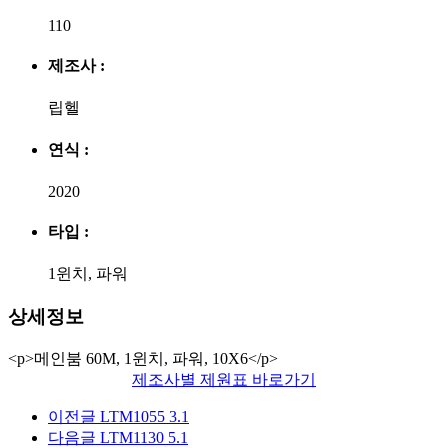
110
제조사 :
립헬
연식 :
2020
타입 :
1윈치, 파워
상세정보
<p>메인붐 60M, 1윈치, 파워, 10X6</p>
제조사별 제원표 바로가기
이전글
LTM1055 3.1
다음글
LTM1130 5.1