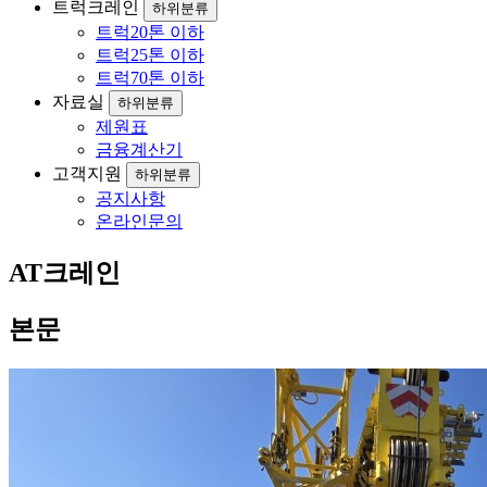
트럭크레인
하위분류
트럭20톤 이하
트럭25톤 이하
트럭70톤 이하
자료실
하위분류
제원표
금융계산기
고객지원
하위분류
공지사항
온라인문의
AT크레인
본문