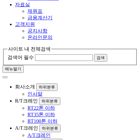
자료실
제원표
금융계산기
고객지원
공지사항
온라인문의
사이트 내 전체검색
검색어 필수
검색
메뉴열기
회사소개
하위분류
인사말
R/T크레인
하위분류
RT22톤 이하
RT35톤 이하
RT100톤 이하
A/T크레인
하위분류
A/T크레인